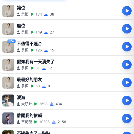
讓位
承桓
174
38
座位
承桓
149
27
NEW
不值得不適合
承桓
126
15
假如我有一天消失了
承桓
61
12
最最好的朋友
承桓
68
9
淚海
大頭針
2698
434
離開我的依賴
王艷薇
10308
2158
不過失去了一點點