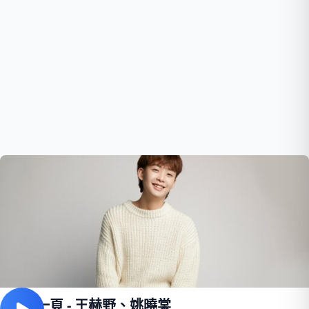
最後一頁 - 王赫野、姚曉棠