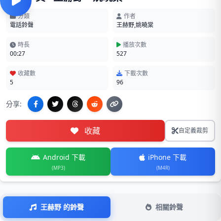
分類
作者
電話鈴聲
王赫野,姚曉棠
時長
播放次數
00:27
527
收藏數
下載次數
5
96
分享:
收藏
自定義裁剪
Android 下載
iPhone 下載
(MP3)
(M4R)
王赫野 的鈴聲
相關鈴聲