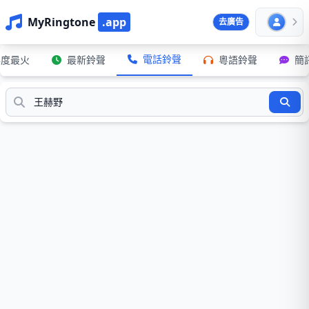
MyRingtone
.app
去廣告
電話鈴聲
年度最火
最新鈴聲
粵語鈴聲
簡