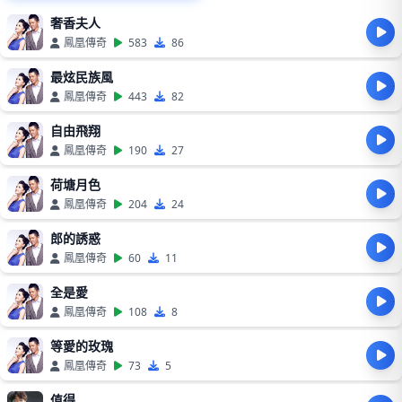
奢香夫人
鳳凰傳奇
583
86
最炫民族風
鳳凰傳奇
443
82
自由飛翔
鳳凰傳奇
190
27
荷塘月色
鳳凰傳奇
204
24
郎的誘惑
鳳凰傳奇
60
11
全是愛
鳳凰傳奇
108
8
等愛的玫瑰
鳳凰傳奇
73
5
值得