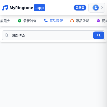
MyRingtone
.app
去廣告
電話鈴聲
年度最火
最新鈴聲
粵語鈴聲
簡