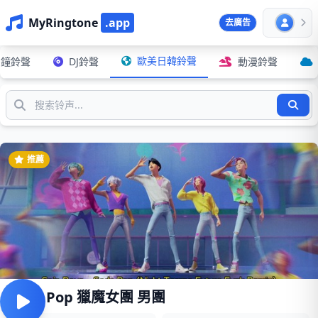
MyRingtone
.app
去廣告
歐美日韓鈴聲
鬧鐘鈴聲
DJ鈴聲
動漫鈴聲
推薦
Soda Pop 獵魔女團 男團