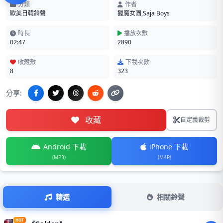
分類
作者
歐美日韓鈴聲
獵魔女團,Saja Boys
時長
播放次數
02:47
2890
收藏數
下載次數
8
323
分享:
收藏
自定義裁剪
Android 下載
iPhone 下載
(MP3)
(M4R)
精選
相關鈴聲
HOT