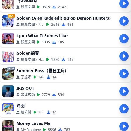
《Golden》
獵魔女團
9615
2142
HOT
Golden (Alex Kade edit)(KPop Demon Hunters)
獵魔女團、KPop
3648
481
kpop What It Somes Like
獵魔女團
1335
185
Golden前奏
獵魔女團、HUNTR
1870
147
NEW
Summer Boss（夏日主角）
丁妮娜
146
14
IRIS OUT
米津玄師
2729
354
陣雨
邊佑錫
188
14
Money Loves Me
My Ringtone
5596
783