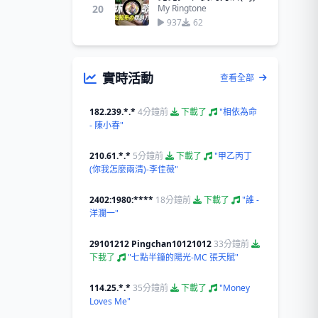
20
My Ringtone
937
62
實時活動
查看全部
182.239.*.*
4分鐘前
下載了
"相依為命
- 陳小春"
210.61.*.*
5分鐘前
下載了
"甲乙丙丁
(你我怎麼兩清)-李佳薇"
2402:1980:****
18分鐘前
下載了
"誰 -
洋瀾一"
29101212 Pingchan10121012
33分鐘前
下載了
"七點半鐘的陽光-MC 張天賦"
114.25.*.*
35分鐘前
下載了
"Money
Loves Me"