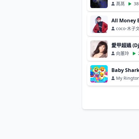
萵萵
38
All Mone
coco-木子
愛甲超過 (Dj
向蕙玲
Baby Shar
My Ringto