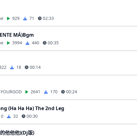
ne
929
71
02:33
ENTE MÁ)Bgm
ne
3994
440
00:35
322
18
00:14
SYOURGOD
2641
170
00:24
ng (Ha Ha Ha) The 2nd Leg
10
32
00:30
的他他他)(Dj版)