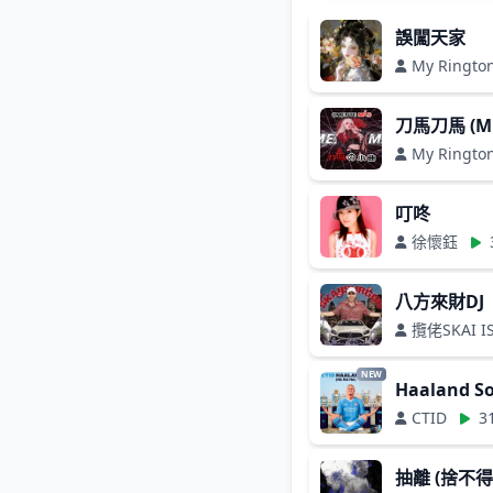
誤闖天家
My Ringto
刀馬刀馬 (M
My Ringto
叮咚
徐懷鈺
八方來財DJ
攬佬SKAI I
NEW
Haaland So
CTID
3
抽離 (捨不得