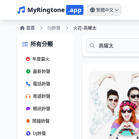
MyRingtone
.app
繁體中文
首頁
DJ鈴聲
火花-高耀太
所有分類
年度最火
最新鈴聲
電話鈴聲
粵語鈴聲
簡訊鈴聲
鬧鐘鈴聲
DJ鈴聲