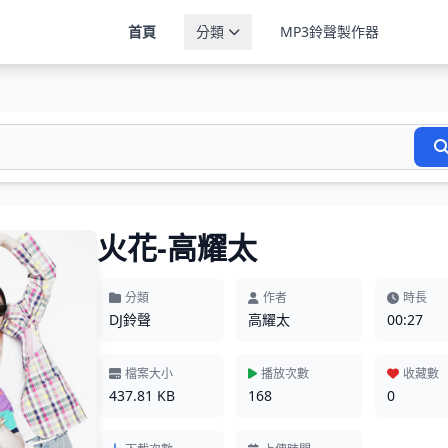
首頁
分類
MP3鈴聲製作器
火花-高耀太
分類
作者
時長
DJ鈴聲
高耀太
00:27
檔案大小
播放次數
收藏數
437.81 KB
168
0