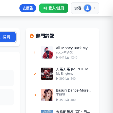
去廣告
登入/註冊
遊客
熱門鈴聲
搜尋
All Money Back My Home (把錢往我家裡送)
1
coco-木子文
6418
1246
刀馬刀馬 (MENTE MÁ)Bgm
2
My Ringtone
3994
440
Basuri Dance-More上車舞
3
李雅英
3534
400
天真的橡皮 (DJ) - 白水寒