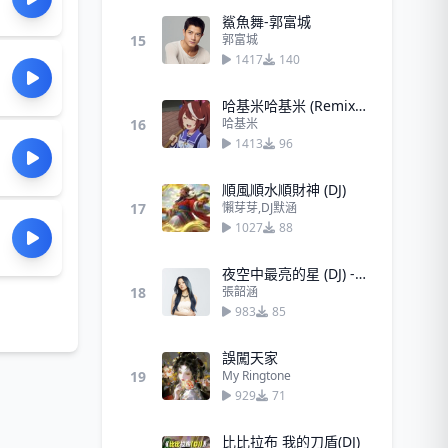
鯊魚舞-郭富城
15
郭富城
1417
140
哈基米哈基米 (Remix) - 哈基米
16
哈基米
1413
96
順風順水順財神 (DJ)
17
懶芽芽,DJ默涵
1027
88
夜空中最亮的星 (DJ) - 張韶涵
18
張韶涵
983
85
誤闖天家
19
My Ringtone
929
71
比比拉布 我的刀盾(DJ)