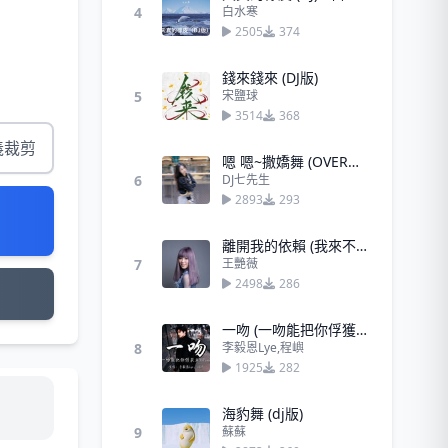
4
白水寒
2505
374
錢來錢來 (DJ版)
5
宋鹽球
3514
368
義裁剪
嗯 嗯~撒嬌舞 (OVERDRIVE)
6
DJ七先生
2893
293
離開我的依賴 (我來不及道聲晚安DJ版)
7
王艷薇
2498
286
一吻 (一吻能把你俘獲嗎)(Remix)
8
李毅恩Lye,程嶼
1925
282
海豹舞 (dj版)
9
蘇蘇