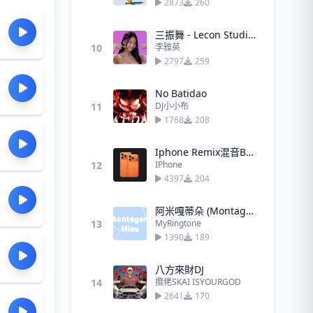
2873
260
三振舞 - Lecon Studios
10
李雅英
2797
259
No Batidao
11
DJ小小布
1768
208
Iphone Remix混音Bad Guy带劲
12
IPhone
4397
204
阿米嘎蒂朵 (Montagem Miau)挖你的鼻孔喵喵
13
MyRingtone
1390
189
八方來財DJ
14
攬佬SKAI ISYOURGOD
2641
170