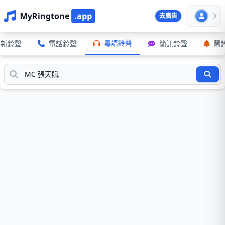
MyRingtone
.app
去廣告
粵語鈴聲
最新鈴聲
電話鈴聲
簡訊鈴聲
鬧