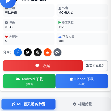
分類
作者
粵語鈴聲
MC 張天賦
時長
播放次數
00:33
1129
收藏數
下載次數
6
208
分享:
收藏
自定義裁剪
Android 下載
iPhone 下載
(MP3)
(M4R)
MC 張天賦 的鈴聲
相關鈴聲