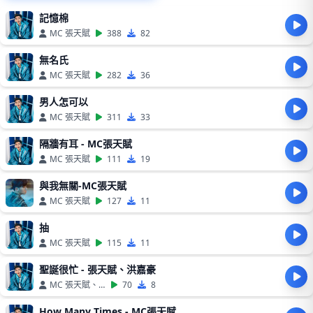
記憶棉
MC 張天賦
388
82
無名氏
MC 張天賦
282
36
男人怎可以
MC 張天賦
311
33
隔牆有耳 - MC張天賦
MC 張天賦
111
19
與我無關-MC張天賦
MC 張天賦
127
11
抽
MC 張天賦
115
11
聖誕很忙 - 張天賦、洪嘉豪
MC 張天賦、洪嘉豪
70
8
How Many Times - MC張天賦