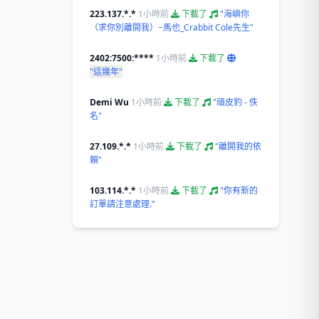
223.137.*.*
1小時前
下載了
"海嶼你
（求你別離開我）−馬也_Crabbit Cole先生"
2402:7500:****
1小時前
下載了
"這幾年"
Demi Wu
1小時前
下載了
"頑皮豹 - 佚
名"
27.109.*.*
1小時前
下載了
"離開我的依
賴"
103.114.*.*
1小時前
下載了
"你有新的
訂單請注意處理."