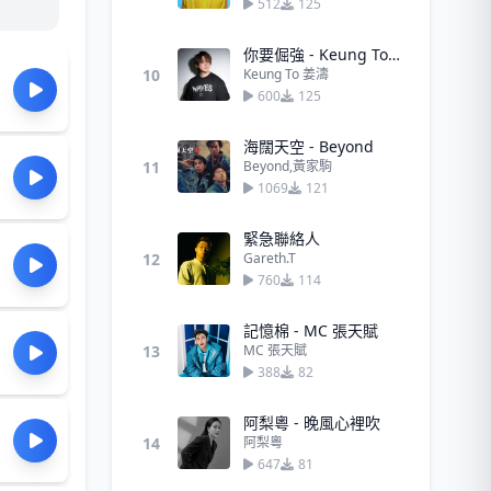
512
125
你要倔強 - Keung To 姜濤
10
Keung To 姜濤
600
125
海闊天空 - Beyond
11
Beyond,黃家駒
1069
121
緊急聯絡人
12
Gareth.T
760
114
記憶棉 - MC 張天賦
13
MC 張天賦
388
82
阿梨粵 - 晚風心裡吹
14
阿梨粵
647
81