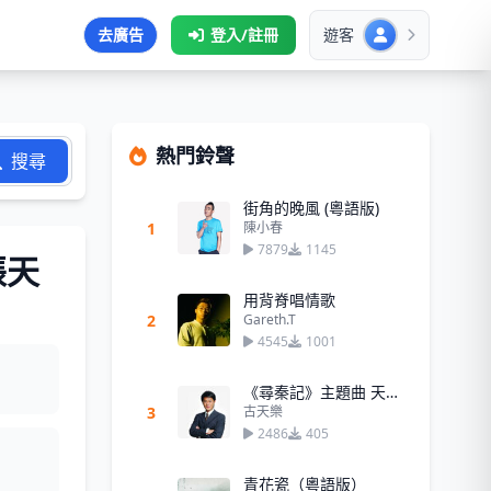
去廣告
登入/註冊
遊客
熱門鈴聲
搜尋
街角的晚風 (粵語版)
1
陳小春
7879
1145
張天
用背脊唱情歌
2
Gareth.T
4545
1001
《尋秦記》主題曲 天命最高
3
古天樂
2486
405
青花瓷（粵語版）