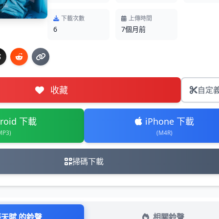
下載次數
上傳時間
6
7個月前
收藏
自定
roid 下載
iPhone 下載
MP3)
(M4R)
掃碼下載
張天賦 的鈴聲
相關鈴聲