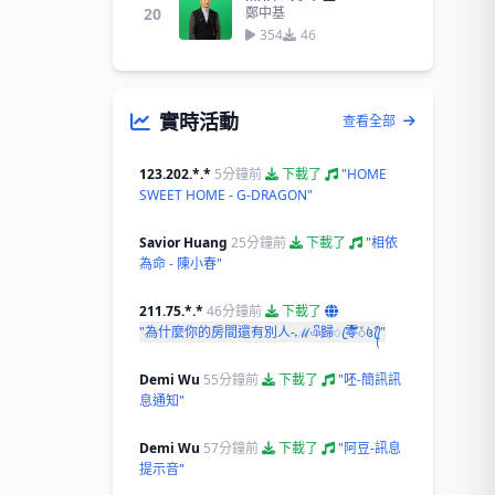
20
鄭中基
354
46
實時活動
查看全部
123.202.*.*
5分鐘前
下載了
"HOME
SWEET HOME - G-DRAGON"
Savior Huang
25分鐘前
下載了
"相依
為命 - 陳小春"
211.75.*.*
46分鐘前
下載了
"為什麼你的房間還有別人-ℳঞᩚ歸ꦿ零້໌ᮨ꧔ꦿ᭄"
Demi Wu
55分鐘前
下載了
"呸-簡訊訊
息通知"
Demi Wu
57分鐘前
下載了
"阿豆-訊息
提示音"