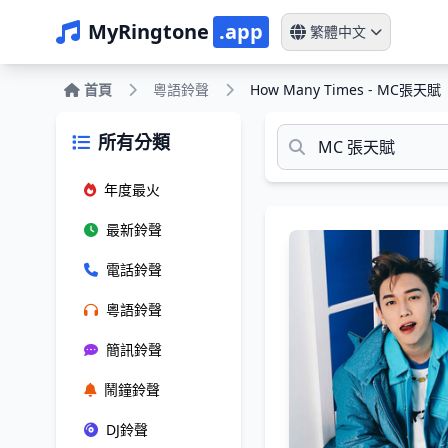
MyRingtone
.app
繁體中文
首頁
粵語鈴聲
How Many Times - MC張天賦
所有分類
年度最火
最新鈴聲
電話鈴聲
粵語鈴聲
簡訊鈴聲
鬧鐘鈴聲
DJ鈴聲