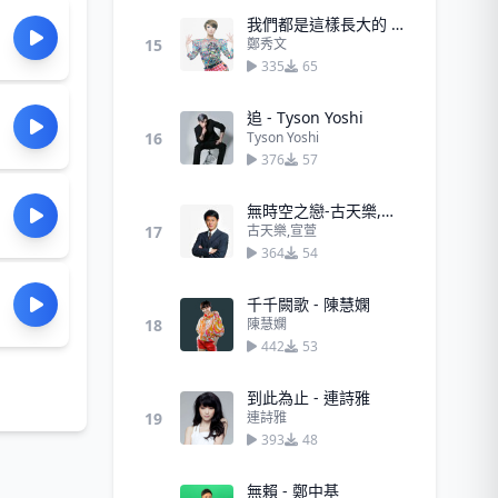
我們都是這樣長大的 - 鄭秀文
15
鄭秀文
335
65
追 - Tyson Yoshi
16
Tyson Yoshi
376
57
無時空之戀-古天樂,宣萱
17
古天樂,宣萱
364
54
千千闕歌 - 陳慧嫻
18
陳慧嫻
442
53
到此為止 - 連詩雅
19
連詩雅
393
48
無賴 - 鄭中基