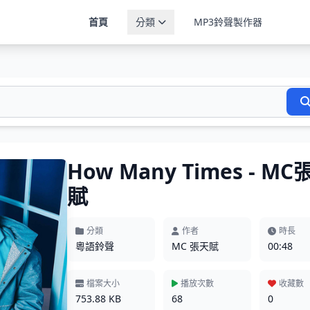
首頁
分類
MP3鈴聲製作器
How Many Times - MC
賦
分類
作者
時長
粵語鈴聲
MC 張天賦
00:48
檔案大小
播放次數
收藏數
753.88 KB
68
0