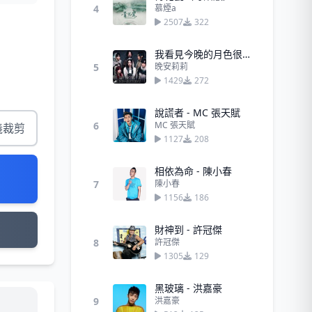
4
慕煙a
2507
322
我看見今晚的月色很美，你呢？ (35秒)
5
晚安莉莉
1429
272
說謊者 - MC 張天賦
6
MC 張天賦
義裁剪
1127
208
相依為命 - 陳小春
7
陳小春
1156
186
財神到 - 許冠傑
8
許冠傑
1305
129
黑玻璃 - 洪嘉豪
9
洪嘉豪