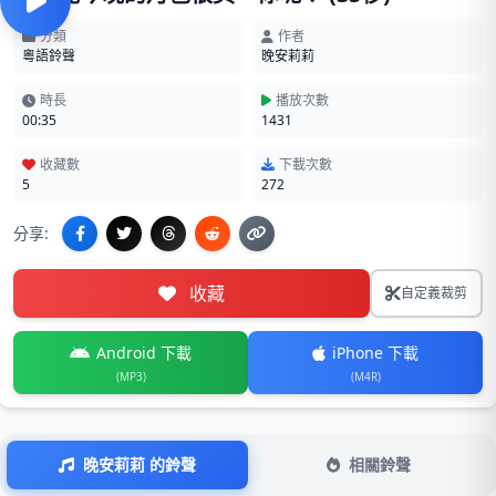
分類
作者
粵語鈴聲
晚安莉莉
時長
播放次數
00:35
1431
收藏數
下載次數
5
272
分享:
收藏
自定義裁剪
Android 下載
iPhone 下載
(MP3)
(M4R)
晚安莉莉 的鈴聲
相關鈴聲