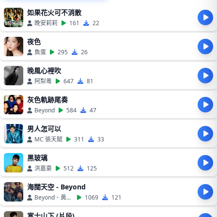
如果花火可不消散
晚安莉莉
161
22
夜色
魚蛋
295
26
晚風心裡吹
阿梨粵
647
81
灰色軌跡尾奏
Beyond
584
47
男人怎可以
MC 張天賦
311
33
黑玻璃
洪嘉豪
512
125
海闊天空 - Beyond
Beyond、黃家駒
1069
121
富士山下 (片段)