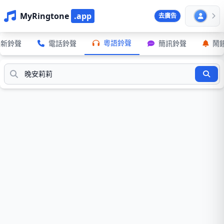
MyRingtone
.app
去廣告
粵語鈴聲
最新鈴聲
電話鈴聲
簡訊鈴聲
鬧