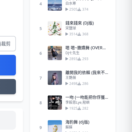
4
白水寒
2505
374
錢來錢來 (DJ版)
5
宋鹽球
3514
368
義裁剪
嗯 嗯~撒嬌舞 (OVERDRIVE)
6
DJ七先生
2893
293
離開我的依賴 (我來不及道聲晚安DJ版)
7
王艷薇
2498
286
一吻 (一吻能把你俘獲嗎)(Remix)
8
李毅恩Lye,程嶼
1925
282
海豹舞 (dj版)
9
蘇蘇