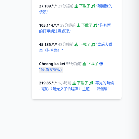
27.109.*.*
21分鐘前
下載了
"離開我的
依賴"
103.114.*.*
39分鐘前
下載了
"你有新
的訂單請注意處理."
45.135.*.*
43分鐘前
下載了
"皇后大道
東（純音樂）"
Cheong ka kei
55分鐘前
下載了
"致你(女聲版)"
219.85.*.*
1小時前
下載了
"再見的時候
- 電影〈陽光女子合唱團〉主題曲 - 洪佩瑜"