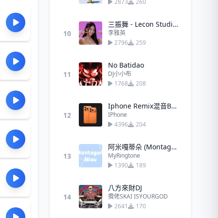
2873
260
三振舞 - Lecon Studios
10
李雅英
2796
259
No Batidao
11
DJ小小布
1768
208
Iphone Remix混音Bad Guy带劲
12
IPhone
4396
204
阿米嘎蒂朵 (Montagem Miau)挖你的鼻孔喵喵
13
MyRingtone
1390
189
八方來財DJ
14
攬佬SKAI ISYOURGOD
2641
170