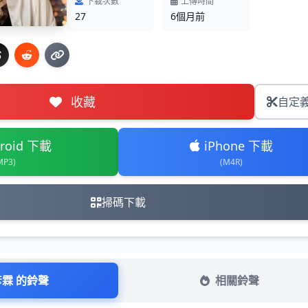
下載次數
上傳時間
27
6個月前
收藏
自定
roid 下載
iPhone 下載
MP3)
(M4R)
掃碼下載
彥霖 的鈴聲
相關鈴聲