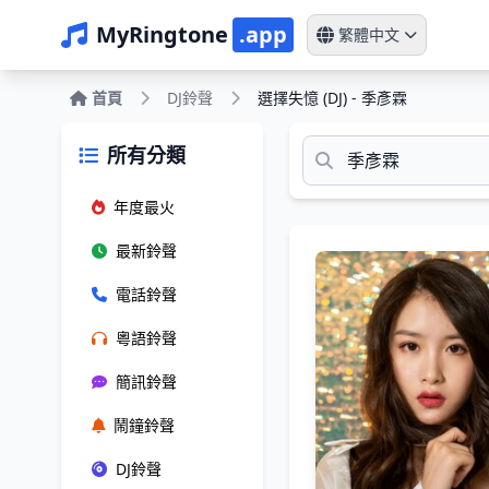
MyRingtone
.app
繁體中文
首頁
DJ鈴聲
選擇失憶 (DJ) - 季彥霖
所有分類
年度最火
最新鈴聲
電話鈴聲
粵語鈴聲
簡訊鈴聲
鬧鐘鈴聲
DJ鈴聲