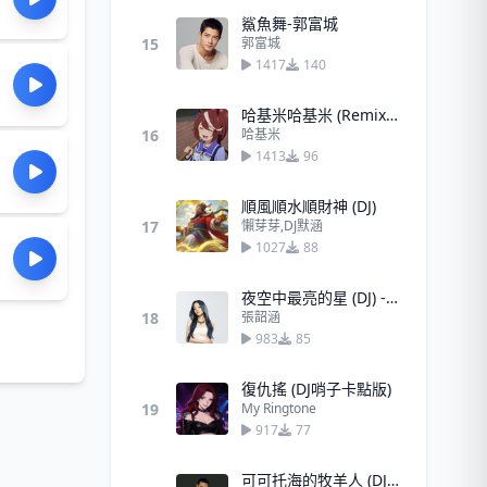
鯊魚舞-郭富城
15
郭富城
1417
140
哈基米哈基米 (Remix) - 哈基米
16
哈基米
1413
96
順風順水順財神 (DJ)
17
懶芽芽,DJ默涵
1027
88
夜空中最亮的星 (DJ) - 張韶涵
18
張韶涵
983
85
復仇搖 (DJ哨子卡點版)
19
My Ringtone
917
77
可可托海的牧羊人 (DJ) - 王琪