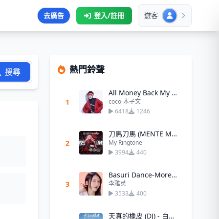
去廣告
登入/註冊
遊客
熱門鈴聲
搜尋
All Money Back My Home (把錢往我家裡送)
1
coco-木子文
6418
1246
刀馬刀馬 (MENTE MÁ)Bgm
2
My Ringtone
3994
440
Basuri Dance-More上車舞
3
李雅英
3533
400
天真的橡皮 (DJ) - 白水寒