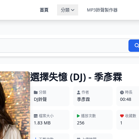
首頁
分類
MP3鈴聲製作器
選擇失憶 (DJ) - 季彥霖
分類
作者
時長
DJ鈴聲
季彥霖
00:48
檔案大小
播放次數
收藏數
1.83 MB
256
1