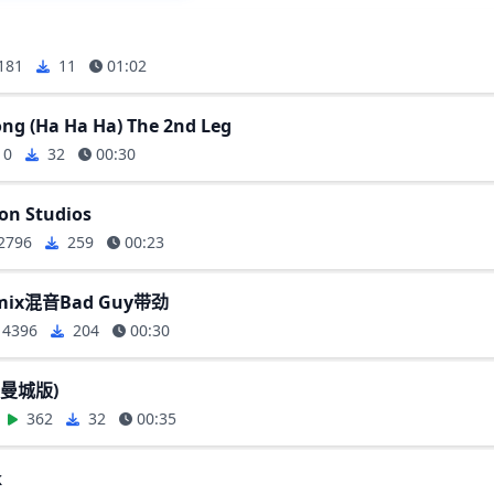
181
11
01:02
ng (Ha Ha Ha) The 2nd Leg
10
32
00:30
on Studios
2796
259
00:23
emix混音Bad Guy带劲
4396
204
00:30
(曼城版)
362
32
00:35
k