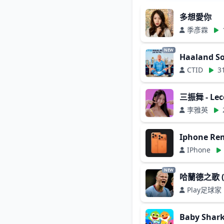
多想愛你
季彥霖
NEW
Haaland So
CTID
3
三振舞 - Lec
李雅英
Iphone R
IPhone
NEW
哈蘭德之歌 
Play足球家
Baby Shar