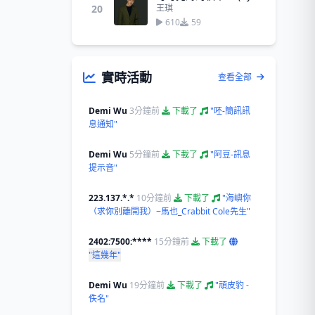
20
王琪
610
59
實時活動
查看全部
Demi Wu
3分鐘前
下載了
"呸-簡訊訊
息通知"
Demi Wu
5分鐘前
下載了
"阿豆-訊息
提示音"
223.137.*.*
10分鐘前
下載了
"海嶼你
（求你別離開我）−馬也_Crabbit Cole先生"
2402:7500:****
15分鐘前
下載了
"這幾年"
Demi Wu
19分鐘前
下載了
"頑皮豹 -
佚名"