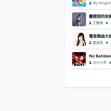
My Ringto
離開我的依賴
王艷薇
電音舞曲大悲咒
謝金燕
No Batida
DJ小小布