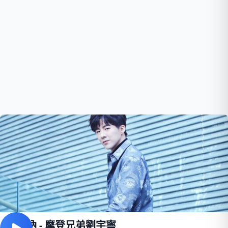
青春吶 - 摩登兄弟劉宇寧