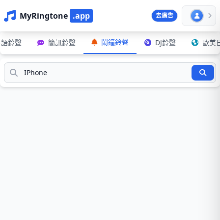
MyRingtone
.app
去廣告
鬧鐘鈴聲
粵語鈴聲
簡訊鈴聲
DJ鈴聲
歐美