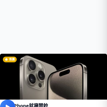
推薦
鳥鳴iPhone就寢鬧鈴