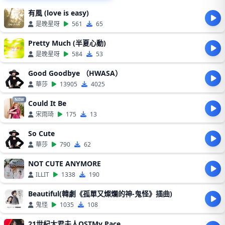
有風 (love is easy)
是晚星呀
561
65
Pretty Much (半夏心動)
是晚星呀
584
53
Good Goodbye （HWASA）
華莎
13905
4025
NEW
Could It Be
宋雨琦
175
13
So Cute
華莎
790
62
NOT CUTE ANYMORE
ILLIT
1338
190
Beautiful(韓劇《孤單又燦爛的神-鬼怪》插曲)
鬼怪
1035
108
21世紀大君夫人OSTMy Pace