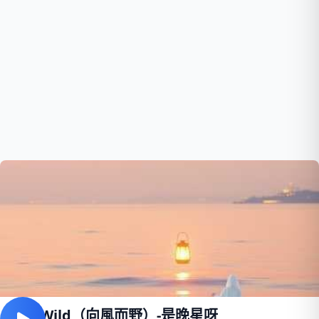
Run Wild（向風而野）-是晚星呀