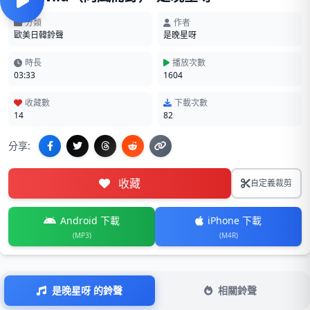
分類
作者
歐美日韓鈴聲
是晚星呀
時長
播放次數
03:33
1604
收藏數
下載次數
14
82
分享:
收藏
自定義裁剪
Android 下載
iPhone 下載
(MP3)
(M4R)
是晚星呀 的鈴聲
相關鈴聲