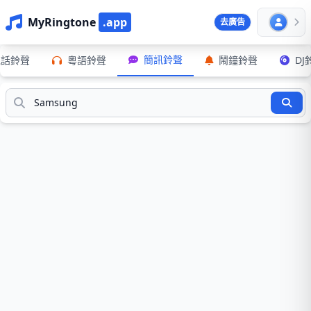
MyRingtone
.app
去廣告
簡訊鈴聲
電話鈴聲
粵語鈴聲
鬧鐘鈴聲
DJ