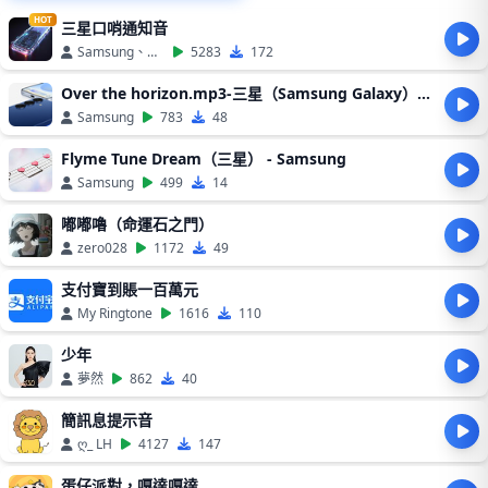
HOT
三星口哨通知音
Samsung、口哨
5283
172
Over the horizon.mp3-三星（Samsung Galaxy）經典
Samsung
783
48
Flyme Tune Dream（三星） - Samsung
Samsung
499
14
嘟嘟嚕（命運石之門）
zero028
1172
49
支付寶到賬一百萬元
My Ringtone
1616
110
少年
夢然
862
40
簡訊息提示音
ღ_ LH
4127
147
蛋仔派對，嘎達嘎達