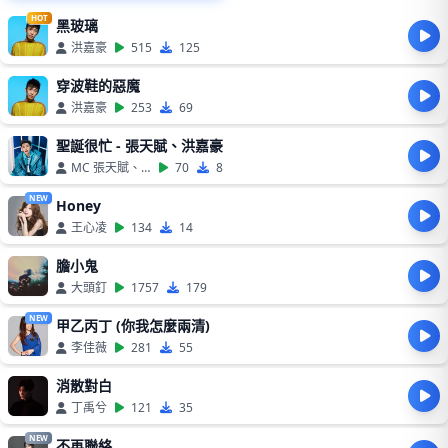
HOT
黑玻璃
洪嘉豪
515
125
穿波鞋的惡魔
洪嘉豪
253
69
聖誕很忙 - 張天賦、洪嘉豪
MC 張天賦、洪嘉豪
70
8
NEW
Honey
王心凌
134
14
膽小鬼
大頭釘
1757
179
NEW
甲乙丙丁 (你我怎麼兩清)
李佳薇
281
55
消散對白
丁禹兮
121
35
NEW
不再聯絡