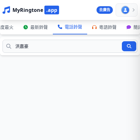
MyRingtone
.app
去廣告
電話鈴聲
年度最火
最新鈴聲
粵語鈴聲
簡