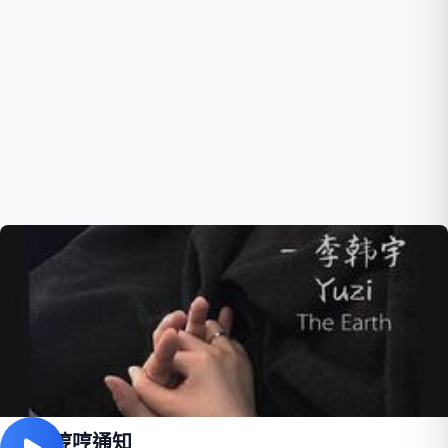
小豬哼哼通知