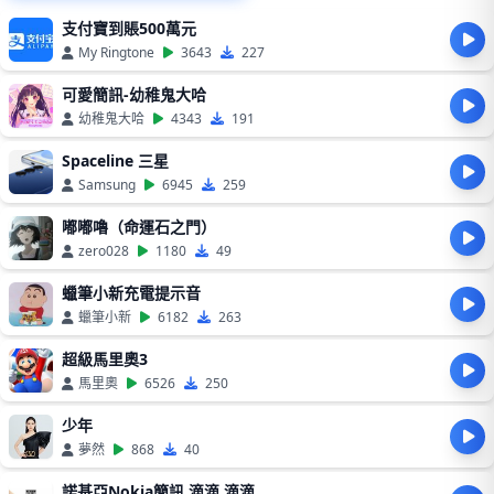
支付寶到賬500萬元
My Ringtone
3643
227
可愛簡訊-幼稚鬼大哈
幼稚鬼大哈
4343
191
Spaceline 三星
Samsung
6945
259
嘟嘟嚕（命運石之門）
zero028
1180
49
蠟筆小新充電提示音
蠟筆小新
6182
263
超級馬里奧3
馬里奧
6526
250
少年
夢然
868
40
諾基亞Nokia簡訊 滴滴 滴滴