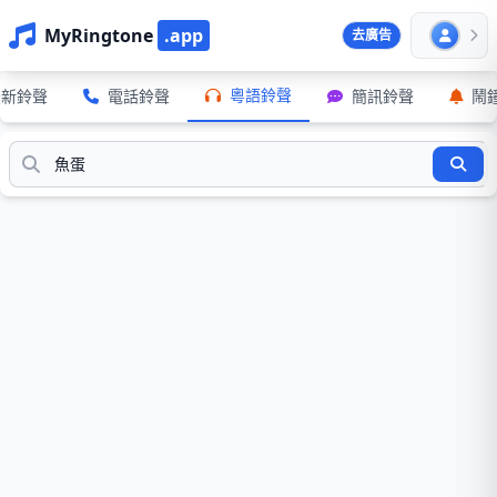
MyRingtone
.app
去廣告
粵語鈴聲
最新鈴聲
電話鈴聲
簡訊鈴聲
鬧