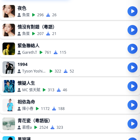
夜色
魚蛋
296
26
情沒有對錯（粵語）
魚蛋
207
21
緊急聯絡人
Gareth.T
761
115
1994
Tyson Yoshi、周殷廷
322
52
懷疑人生
MC 張天賦
313
46
相依為命
陳小春
1172
188
青花瓷（粵語版）
慕煙a
2524
323
黑玻璃