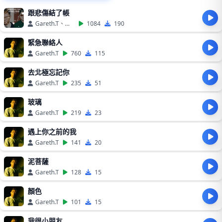
跟悲傷結了帳
Gareth.T、攬佬SKAI ISYOURGOD
1084
190
緊急聯絡人
Gareth.T
760
115
去北極忘記你
Gareth.T
235
51
玻璃
Gareth.T
219
23
遇上你之前的我
Gareth.T
141
20
泥菩薩
Gareth.T
128
15
顏色
Gareth.T
101
15
⁠我很小朋友