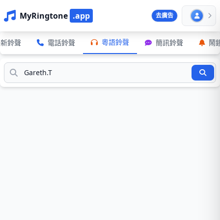
MyRingtone
.app
去廣告
粵語鈴聲
最新鈴聲
電話鈴聲
簡訊鈴聲
鬧