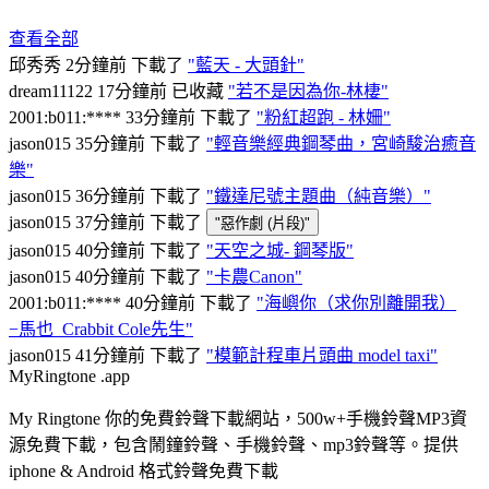
查看全部
邱秀秀
2分鐘前
下載了
"藍天 - 大頭針"
dream11122
17分鐘前
已收藏
"若不是因為你-林棲"
2001:b011:****
33分鐘前
下載了
"粉紅超跑 - 林姍"
jason015
35分鐘前
下載了
"輕音樂經典鋼琴曲，宮崎駿治癒音
樂"
jason015
36分鐘前
下載了
"鐵達尼號主題曲（純音樂）"
jason015
37分鐘前
下載了
"惡作劇 (片段)"
jason015
40分鐘前
下載了
"天空之城- 鋼琴版"
jason015
40分鐘前
下載了
"卡農Canon"
2001:b011:****
40分鐘前
下載了
"海嶼你（求你別離開我）
−馬也_Crabbit Cole先生"
jason015
41分鐘前
下載了
"模範計程車片頭曲 model taxi"
MyRingtone
.app
My Ringtone 你的免費鈴聲下載網站，500w+手機鈴聲MP3資
源免費下載，包含鬧鐘鈴聲、手機鈴聲、mp3鈴聲等。提供
iphone & Android 格式鈴聲免費下載