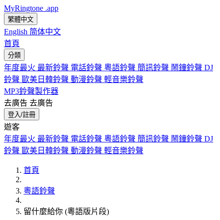
MyRingtone
.app
繁體中文
English
简体中文
首頁
分類
年度最火
最新鈴聲
電話鈴聲
粵語鈴聲
簡訊鈴聲
鬧鐘鈴聲
DJ
鈴聲
歐美日韓鈴聲
動漫鈴聲
輕音樂鈴聲
MP3鈴聲製作器
去廣告
去廣告
登入/註冊
遊客
年度最火
最新鈴聲
電話鈴聲
粵語鈴聲
簡訊鈴聲
鬧鐘鈴聲
DJ
鈴聲
歐美日韓鈴聲
動漫鈴聲
輕音樂鈴聲
首頁
粵語鈴聲
留什麼給你 (粵語版片段)