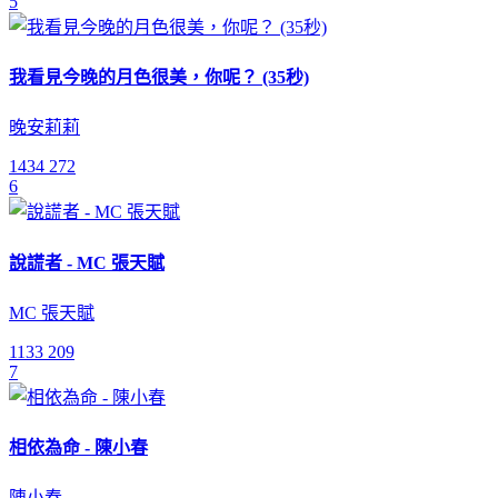
5
我看見今晚的月色很美，你呢？ (35秒)
晚安莉莉
1434
272
6
說謊者 - MC 張天賦
MC 張天賦
1133
209
7
相依為命 - 陳小春
陳小春