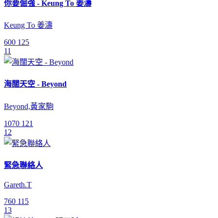
你要倔強 - Keung To 姜濤
Keung To 姜濤
600
125
11
海闊天空 - Beyond
Beyond,黃家駒
1070
121
12
緊急聯絡人
Gareth.T
760
115
13