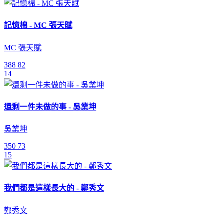
記憶棉 - MC 張天賦
MC 張天賦
388
82
14
還剩一件未做的事 - 吳業坤
吳業坤
350
73
15
我們都是這樣長大的 - 鄭秀文
鄭秀文