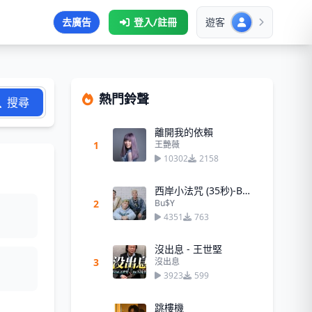
去廣告
登入/註冊
遊客
熱門鈴聲
搜尋
離開我的依賴
1
王艷薇
10302
2158
西岸小法咒 (35秒)-Bu$Y
2
Bu$Y
4351
763
沒出息 - 王世堅
3
沒出息
3923
599
跳樓機