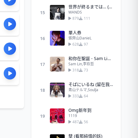
世界が終るまでは… (直到世界盡頭) - WANDS
15
WANDS
879
111
單人券
16
張齊山DanieL
628
97
和你在聖誕 - Sam Lin、李玖哲
17
Sam Lin,李玖哲
318
73
そばにいるね (留在我身邊)
18
青山テルマ,SoulJa
333
64
Omg新年到
19
1119
487
56
孽 (看那純情的妖)