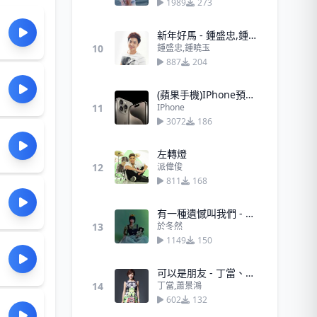
1989
273
新年好馬 - 鍾盛忠,鍾曉玉
10
鍾盛忠,鍾曉玉
887
204
(蘋果手機)IPhone預設來電
11
IPhone
3072
186
左轉燈
12
派偉俊
811
168
有一種遺憾叫我們 - 於冬然
13
於冬然
1149
150
可以是朋友 - 丁當、蕭景鴻
14
丁當,蕭景鴻
602
132