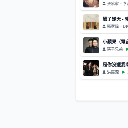
張紫寧、李
過了幾天 - 
郭家瑋、DI
小蘋果（電
筷子兄弟
是你沒選我啊
洪嘉源