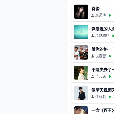
善後
馬師傅
深愛過的人
萬能和絃
做你的格
玖壹壹
不過失去了
曾沛慈
像晴天像雨
汪蘇瀧
一念《逐玉