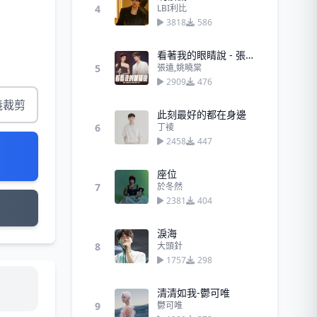
4
LBI利比
3818
586
看著我的眼睛說 - 張遠、姚曉棠
5
張遠,姚曉棠
2909
476
義裁剪
此刻最好的都在身邊
6
丁祾
2458
447
座位
7
於冬然
2381
404
淚海
8
大頭針
1757
298
清清如我-鬱可唯
9
鬱可唯