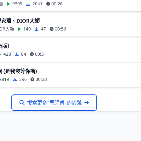
鑫
9399
2041
00:26
郭家瑋、DIOR大穎
OR大穎
149
47
00:56
音版）
428
84
00:31
 (是我沒等你嗎)
2819
396
00:33
搜索更多"馬師傅"的鈴聲