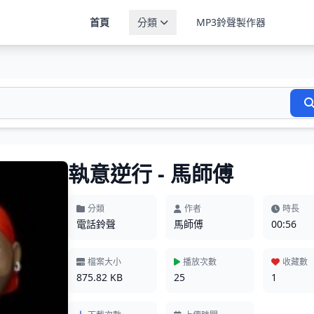
首頁
分類
MP3鈴聲製作器
執意逆行 - 馬師傅
分類
作者
時長
電話鈴聲
馬師傅
00:56
檔案大小
播放次數
收藏數
875.82 KB
25
1