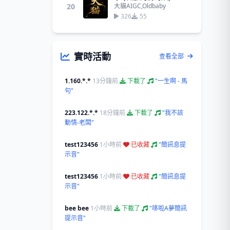
20
大貓AIGC,Oldbaby
326
55
實時活動
查看全部
1.160.*.*
13分鐘前
下載了
"一生啊 - 馬
句"
223.122.*.*
18分鐘前
下載了
"我不該
動情-老闆"
test123456
1小時前
已收藏
"簡訊息提
示音"
test123456
1小時前
已收藏
"簡訊息提
示音"
bee bee
1小時前
下載了
"哆啦A夢簡訊
提示音"