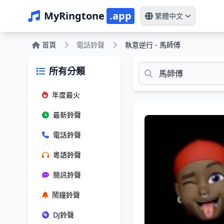
MyRingtone
.app
繁體中文
首頁
電話鈴聲
執意逆行 - 馬師傅
所有分類
年度最火
最新鈴聲
電話鈴聲
粵語鈴聲
簡訊鈴聲
鬧鐘鈴聲
DJ鈴聲